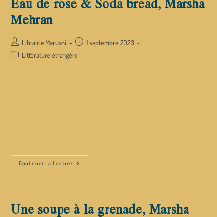
Eau de rose & Soda bread, Marsha
Mehran
Librairie Maruani
1 septembre 2023
Littérature étrangère
Après Une Soupe à la grenade, on retrouve les trois sœurs Marjan, Layla
et Bahar Aminpour sur la côte ouest du comté de Mayo en Irlande, au
Babylon Café. On suit leur quotidien chaleureux de ces sœurs
bienveillantes, qui par leur savoir-faire, partagent leur culture avec
passion. Les parfums de la cuisine persane (dont certaines recettes sont
proposées à la fin du livre) font voyager.
Continuer La Lecture
Une soupe à la grenade, Marsha