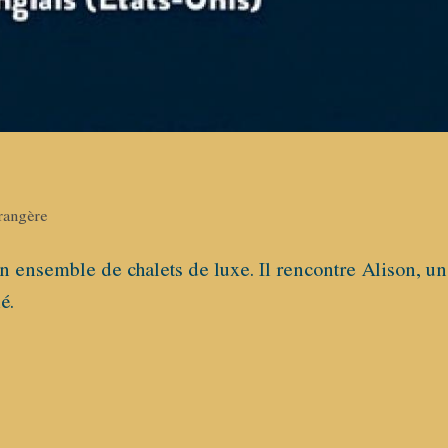
trangère
ensemble de chalets de luxe. Il rencontre Alison, un
é.