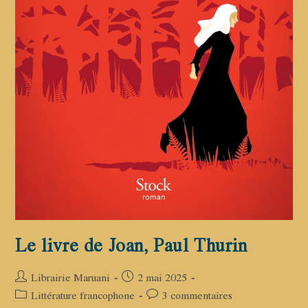
Le livre de Joan, Paul Thurin
Auteur/autrice
Publication
Librairie Maruani
2 mai 2025
de
publiée :
Post
Commentaires
Littérature francophone
3 commentaires
la