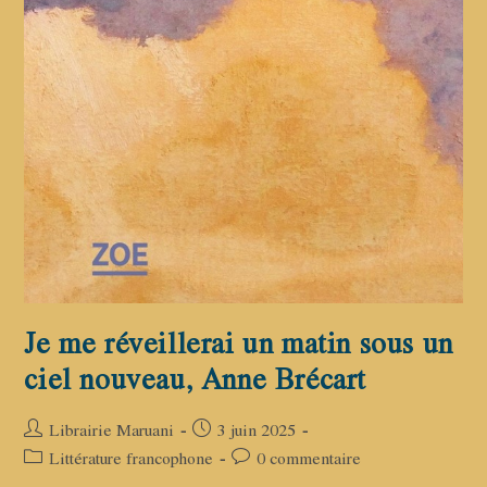
Je me réveillerai un matin sous un
ciel nouveau, Anne Brécart
Auteur/autrice
Publication
Librairie Maruani
3 juin 2025
de
publiée :
Post
Commentaires
Littérature francophone
0 commentaire
la
category:
de