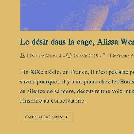
Le désir dans la cage, Alissa We
Auteur/autrice
Publication
Post
Librairie Maruani
26 août 2025
Littérature 
de
publiée :
category:
la
Fin XIXe siècle, en France, il n’est pas aisé p
publication :
savoir pourquoi, il y a un piano chez les Boni
au silence de sa mère, découvre une voix musi
l’inscrire au conservatoire.
Le
Continuer La Lecture
Désir
Dans
La
Cage,