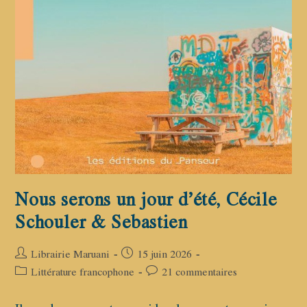
Nous serons un jour d’été, Cécile
Schouler & Sebastien
Auteur/autrice
Publication
Librairie Maruani
15 juin 2026
de
publiée :
Post
Commentaires
Littérature francophone
21 commentaires
la
category:
de
publication :
la