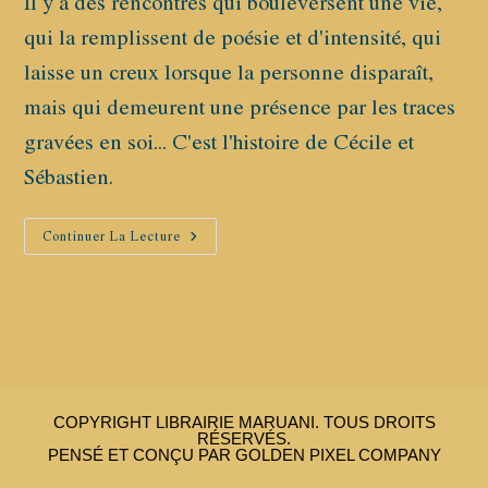
Il y a des rencontres qui bouleversent une vie,
publication :
qui la remplissent de poésie et d'intensité, qui
laisse un creux lorsque la personne disparaît,
mais qui demeurent une présence par les traces
gravées en soi... C'est l'histoire de Cécile et
Sébastien.
Nous
Continuer La Lecture
Serons
Un
Jour
D’été,
Cécile
Schouler
&
Sebastien
COPYRIGHT LIBRAIRIE MARUANI. TOUS DROITS
RÉSERVÉS.
PENSÉ ET CONÇU PAR GOLDEN PIXEL COMPANY