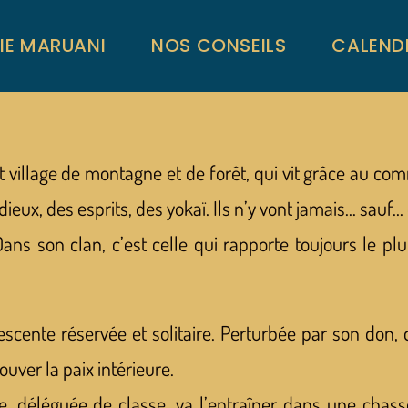
RIE MARUANI
NOS CONSEILS
CALEND
t village de montagne et de forêt, qui vit grâce au co
 dieux, des esprits, des yokaï. Ils n’y vont jamais… sauf… 
ns son clan, c’est celle qui rapporte toujours le plus 
lescente réservée et solitaire. Perturbée par son don, 
ouver la paix intérieure.
ce, déléguée de classe, va l’entraîner dans une chas