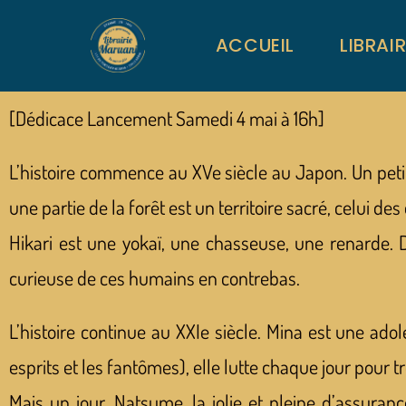
ACCUEIL
LIBRAI
[Dédicace Lancement Samedi 4 mai à 16h]
L’histoire commence au XVe siècle au Japon. Un peti
une partie de la forêt est un territoire sacré, celui des
Hikari est une yokaï, une chasseuse, une renarde. Da
curieuse de ces humains en contrebas.
L’histoire continue au XXIe siècle. Mina est une ado
esprits et les fantômes), elle lutte chaque jour pour tr
Mais un jour, Natsume, la jolie et pleine d’assuran