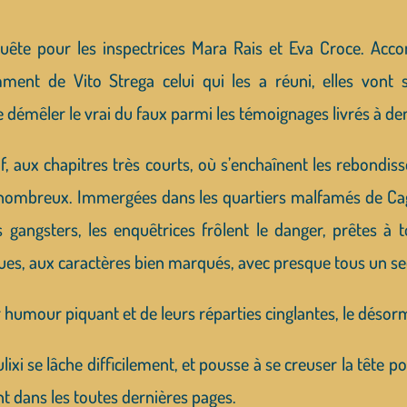
quête pour les inspectrices Mara Rais et Eva Croce. A
ment de Vito Strega celui qui les a réuni, elles vont
e démêler le vrai du faux parmi les témoignages livrés à d
vif, aux chapitres très courts, où s’enchaînent les rebond
 nombreux. Immergées dans les quartiers malfamés de Cagl
s gangsters, les enquêtrices frôlent le danger, prêtes à t
es, aux caractères bien marqués, avec presque tous un se
r humour piquant et de leurs réparties cinglantes, le désor
xi se lâche difficilement, et pousse à se creuser la tête po
nt dans les toutes dernières pages.