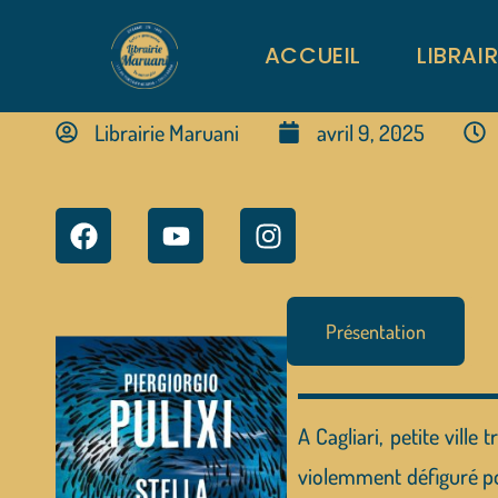
ACCUEIL
LIBRAI
Librairie Maruani
avril 9, 2025
Présentation
A Cagliari, petite vill
violemment défiguré po