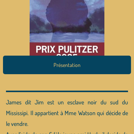
Présentation
James dit Jim est un esclave noir du sud du
Mississipi. Il appartient à Mme Watson qui décide de
le vendre.