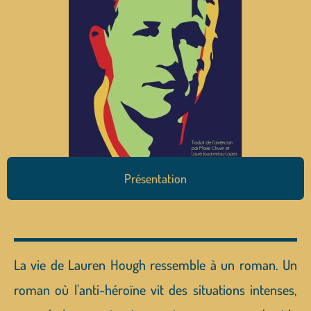
Présentation
La vie de Lauren Hough ressemble à un roman. Un
roman où l'anti-héroïne vit des situations intenses,