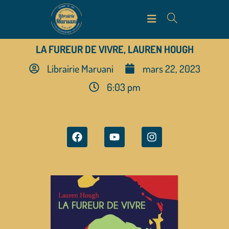
LA FUREUR DE VIVRE, LAUREN HOUGH
Librairie Maruani
mars 22, 2023
6:03 pm