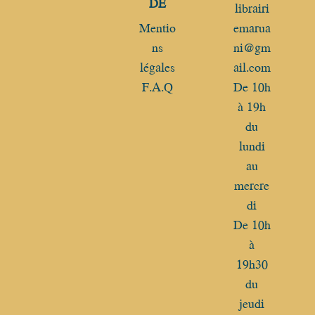
DE
librairi
Mentio
emarua
ns
ni@gm
légales
ail.com​
F.A.Q
De 10h
à 19h
du
lundi
au
mercre
di
De 10h
à
19h30
du
jeudi