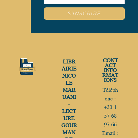
S'INSCRIRE
CONT
LIBR
ACT
AIRIE
INFO
RMAT
NICO
IONS
LE
MAR
Téléph
UANI
one :
-
+33 1
LECT
57 68
URE
97 66
GOUR
MAN
Email :