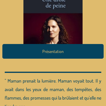
Présentation
" Maman prenait la lumière. Maman voyait tout. Il y
avait dans les yeux de maman, des tempêtes, des
flammes, des promesses qui la brûlaient et qu'elle ne